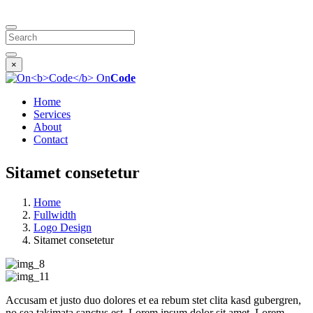
Search
×
On
Code
Home
Services
About
Contact
Sitamet consetetur
Home
Fullwidth
Logo Design
Sitamet consetetur
Accusam et justo duo dolores et ea rebum stet clita kasd gubergren,
no sea takimata sanctus est. Lorem ipsum dolor sit amet. Lorem